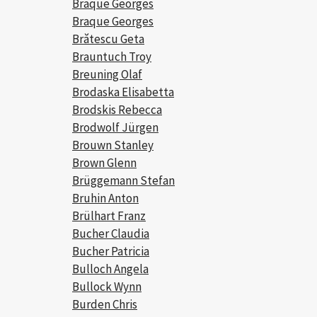
Braque Georges
Braque Georges
Brătescu Geta
Brauntuch Troy
Breuning Olaf
Brodaska Elisabetta
Brodskis Rebecca
Brodwolf Jürgen
Brouwn Stanley
Brown Glenn
Brüggemann Stefan
Bruhin Anton
Brülhart Franz
Bucher Claudia
Bucher Patricia
Bulloch Angela
Bullock Wynn
Burden Chris