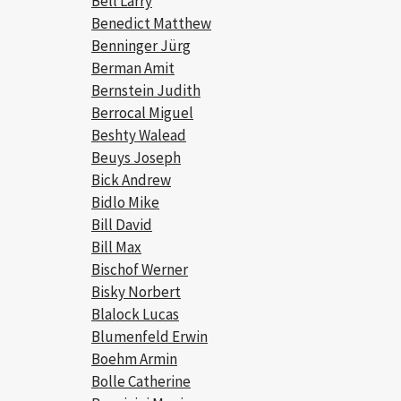
Bell Larry
Benedict Matthew
Benninger Jürg
Berman Amit
Bernstein Judith
Berrocal Miguel
Beshty Walead
Beuys Joseph
Bick Andrew
Bidlo Mike
Bill David
Bill Max
Bischof Werner
Bisky Norbert
Blalock Lucas
Blumenfeld Erwin
Boehm Armin
Bolle Catherine