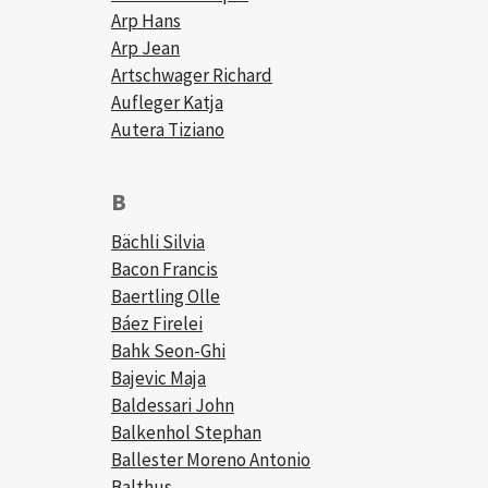
Arp Hans
Arp Jean
Artschwager Richard
Aufleger Katja
Autera Tiziano
B
Bächli Silvia
Bacon Francis
Baertling Olle
Báez Firelei
Bahk Seon-Ghi
Bajevic Maja
Baldessari John
Balkenhol Stephan
Ballester Moreno Antonio
Balthus