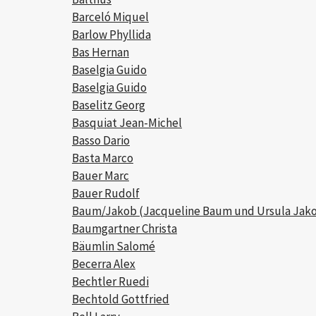
Barceló Miquel
Barlow Phyllida
Bas Hernan
Baselgia Guido
Baselgia Guido
Baselitz Georg
Basquiat Jean-Michel
Basso Dario
Basta Marco
Bauer Marc
Bauer Rudolf
Baum/Jakob (Jacqueline Baum und Ursula Jak
Baumgartner Christa
Bäumlin Salomé
Becerra Alex
Bechtler Ruedi
Bechtold Gottfried