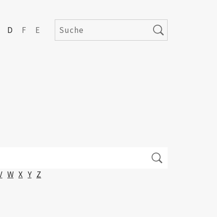
D
F
E
V
W
X
Y
Z