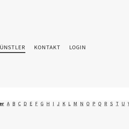
ÜNSTLER
KONTAKT
LOGIN
er
A
B
C
D
E
F
G
H
I
J
K
L
M
N
O
P
Q
R
S
T
U