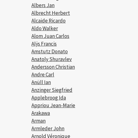
Albers Jan
Albrecht Herbert
Alcaide Ricardo
Aldo Walker
Alom Juan Carlos
Alÿs Francis
Amstutz Donato
Anatoly Shuravlev
Andersson Christian
Andre Carl
Anüll Ian
Anzinger Siegfried
Applebroog Ida
Appriou Jean-Marie
Arakawa
Arman
Armleder John
Arnold Véronique