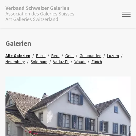
Galerien
Alle Galerien
Basel
Bern
Genf
Graubünden
Luzern
Neuenburg
Solothurn
Vaduz FL
Waadt
Zürich