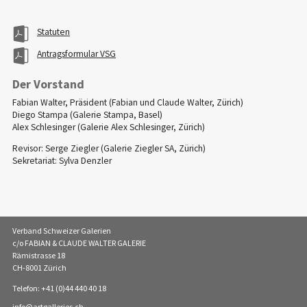
Statuten
Antragsformular VSG
Der Vorstand
Fabian Walter, Präsident (Fabian und Claude Walter, Zürich)
Diego Stampa (Galerie Stampa, Basel)
Alex Schlesinger (Galerie Alex Schlesinger, Zürich)
Revisor: Serge Ziegler (Galerie Ziegler SA, Zürich)
Sekretariat: Sylva Denzler
Verband Schweizer Galerien
c/o FABIAN & CLAUDE WALTER GALERIE
Rämistrasse 18
CH-8001 Zürich
Telefon: +41 (0)44 440 40 18
info
artgalleries.ch