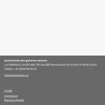
Association des galeries suisses
c/o FABIAN & CLAUDE WALTER GALERIE Rämistrasse 18, PO Box CH-8024 Zürich
Telefon: +41 (0)44 440 40 18
info
artgalleries.ch
LOGIN
Impressum
Mentions légales