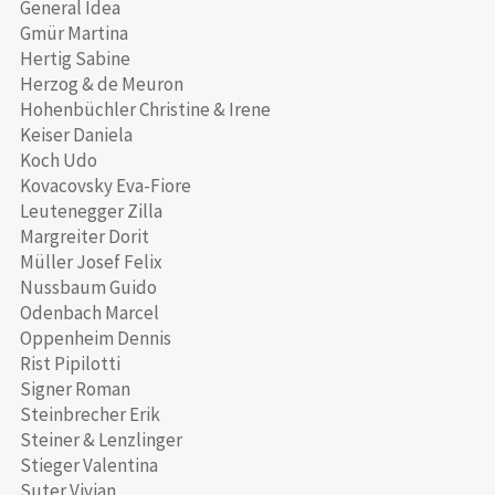
General Idea
Gmür Martina
Hertig Sabine
Herzog & de Meuron
Hohenbüchler Christine & Irene
Keiser Daniela
Koch Udo
Kovacovsky Eva-Fiore
Leutenegger Zilla
Margreiter Dorit
Müller Josef Felix
Nussbaum Guido
Odenbach Marcel
Oppenheim Dennis
Rist Pipilotti
Signer Roman
Steinbrecher Erik
Steiner & Lenzlinger
Stieger Valentina
Suter Vivian